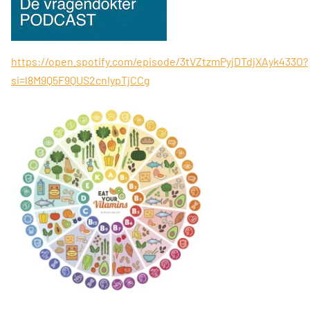
https://open.spotify.com/episode/3tVZtzmPyjDTdjXAyk433O?
si=l8M9Q5F9QUS2cnIypTjCCg