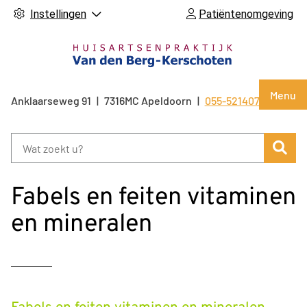
Instellingen
Patiëntenomgeving
Hoof
Menu
Anklaarseweg
91
7316MC
Apeldoorn
055-5214071
Tel:
Zoe
Fabels en feiten vitaminen
en mineralen