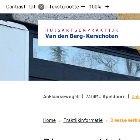
Tekst
Tekst
Contrast
Tekstgrootte
100%
Uit
verkleinen
vergroten
met
met
10%
10%
Anklaarseweg
91
7316MC
Apeldoorn
055
Tel
Home
Praktijkinformatie
Diverse verkl