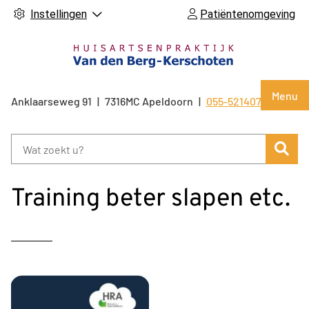
Instellingen
Patiëntenomgeving
Hoof
Menu
Anklaarseweg
91
7316MC
Apeldoorn
055-5214071
Tel:
Zoe
Training beter slapen etc.