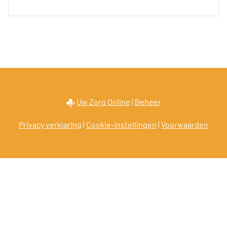
Uw Zorg Online
|
Beheer
Privacy verklaring
|
Cookie-instellingen
|
Voorwaarden