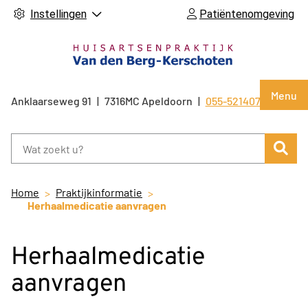
Instellingen
Patiëntenomgeving
Hoof
Menu
Anklaarseweg
91
7316MC
Apeldoorn
055-5214071
Tel:
Zoe
Home
Praktijkinformatie
Herhaalmedicatie aanvragen
Herhaalmedicatie
aanvragen