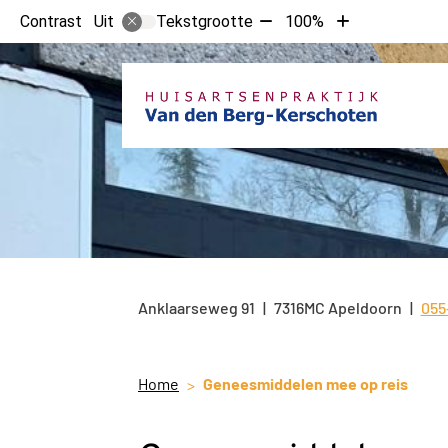
Tekst
Tekst
Contrast
Tekstgrootte
100%
Uit
verkleinen
vergroten
met
met
10%
10%
Anklaarseweg
91
7316MC
Apeldoorn
055
Tel
Home
Geneesmiddelen mee op reis