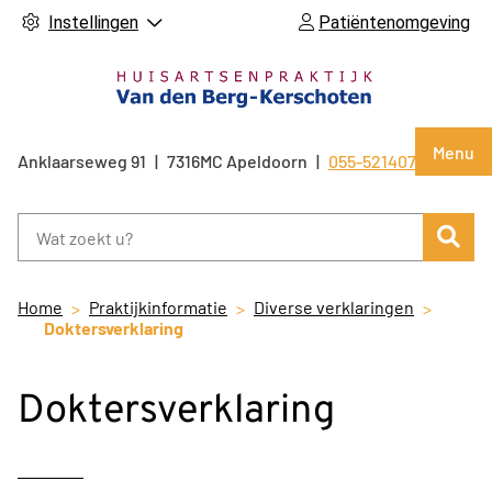
Instellingen
Patiëntenomgeving
Hoof
Menu
Anklaarseweg
91
7316MC
Apeldoorn
055-5214071
Tel:
Zoe
Home
Praktijkinformatie
Diverse verklaringen
Doktersverklaring
Doktersverklaring