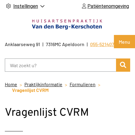
Instellingen
Patiëntenomgeving
Hoof
Menu
Anklaarseweg
91
7316MC
Apeldoorn
055-5214071
Tel:
Zoe
Home
Praktijkinformatie
Formulieren
Vragenlijst CVRM
Vragenlijst CVRM