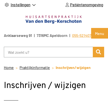
Instellingen
Patiëntenomgeving
Hoof
Menu
Anklaarseweg
91
7316MC
Apeldoorn
055-5214071
Tel:
Zoe
Home
Praktijkinformatie
Inschrijven/wijzigen
Inschrijven / wijzigen