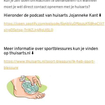
kun je zelf doen om klachten te behandelen? En wanneer
moet je wél direct contact opnemen met je huisarts?
Hieronder de podcast van huisarts Jojanneke Kant ⬇️
https://open.spotify.com/episode/6q4bVuGMzszuK5i8hpCIit?
si=gDSptop-TnWZJr4RgUlSLQ
Meer informatie over sportblessures kun je vinden
op thuisarts.nl ⬇️
https://www.thuisarts.nl/sport-blessure/ik-heb-sport-
blessure