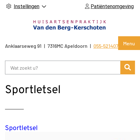
Instellingen
Patiëntenomgeving
Hoof
Menu
Anklaarseweg
91
7316MC
Apeldoorn
055-5214071
Tel:
Zoe
Sportletsel
Sportletsel