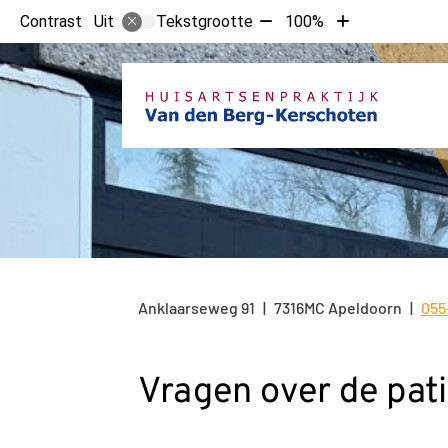
Tekst
Tekst
Contrast
Tekstgrootte
100%
Uit
verkleinen
vergroten
met
met
10%
10%
Anklaarseweg
91
7316MC
Apeldoorn
055
Tel
Vragen over de pa