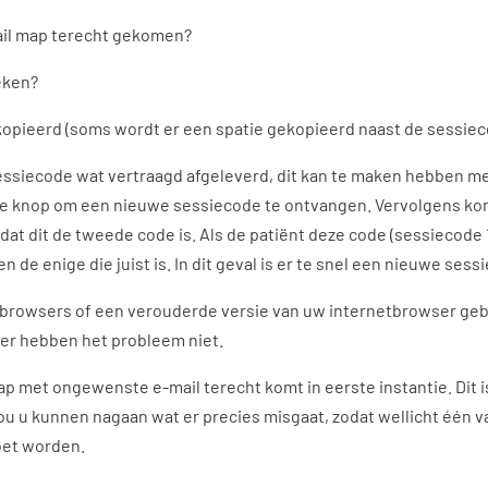
il map terecht gekomen?
eken?
opieerd (soms wordt er een spatie gekopieerd naast de sessiec
siecode wat vertraagd afgeleverd, dit kan te maken hebben me
knop om een nieuwe sessiecode te ontvangen. Vervolgens komt
at dit de tweede code is. Als de patiënt deze code (sessiecode 1
de enige die juist is. In dit geval is er te snel een nieuwe ses
rowsers of een verouderde versie van uw internetbrowser geb
er hebben het probleem niet.
ap met ongewenste e-mail terecht komt in eerste instantie. Dit 
ou u kunnen nagaan wat er precies misgaat, zodat wellicht één
oet worden.