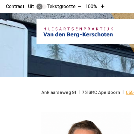
Tekst
Tekst
Contrast
Tekstgrootte
100%
Uit
verkleinen
vergroten
met
met
10%
10%
Anklaarseweg
91
7316MC
Apeldoorn
055
Tel