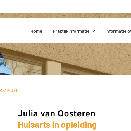
Hoofdmenu
Home
Praktijkinformatie
Informatie o
Praktijkinformatie
submenu
-5214071
:
Julia van Oosteren
Huisarts in opleiding